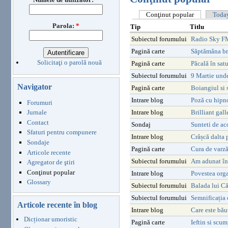
Conţinut popular
Today
Parola:
*
Tip
Titlu
Subiectul forumului
Radio Sky FM
Pagină carte
Săptămâna br
Solicitaţi o parolă nouă
Pagină carte
Păcală în satu
Subiectul forumului
9 Martie und
Navigator
Pagină carte
Boiangiul si 
Intrare blog
Poză cu hipn
Forumuri
Intrare blog
Brilliant gall
Jurnale
Contact
Sondaj
Sunteti de ac
Sfaturi pentru compunere
Intrare blog
Crâșcă dalta p
Sondaje
Pagină carte
Cura de varză
Articole recente
Subiectul forumului
Am adunat în 
Agregator de ştiri
Conţinut popular
Intrare blog
Povestea org
Glossary
Subiectul forumului
Balada lui C
Subiectul forumului
Semnificația 
Articole recente în blog
Intrare blog
Care este bău
Dicționar umoristic
Pagină carte
Ieftin si scum