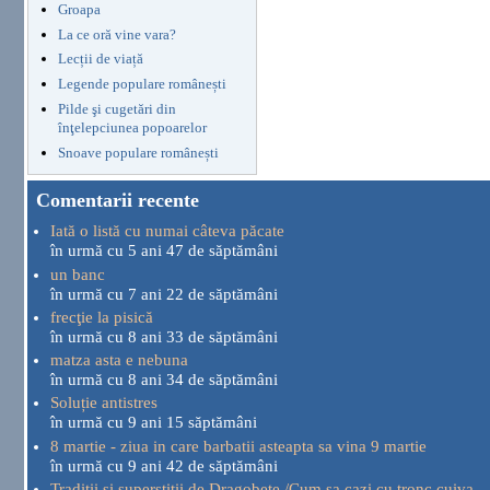
Groapa
La ce oră vine vara?
Lecții de viață
Legende populare românești
Pilde şi cugetări din
înţelepciunea popoarelor
Snoave populare românești
Comentarii recente
Iată o listă cu numai câteva păcate
în urmă cu 5 ani 47 de săptămâni
un banc
în urmă cu 7 ani 22 de săptămâni
frecţie la pisică
în urmă cu 8 ani 33 de săptămâni
matza asta e nebuna
în urmă cu 8 ani 34 de săptămâni
Soluție antistres
în urmă cu 9 ani 15 săptămâni
8 martie - ziua in care barbatii asteapta sa vina 9 martie
în urmă cu 9 ani 42 de săptămâni
Traditii si superstitii de Dragobete /Cum sa cazi cu tronc cuiva