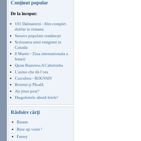
Conţinut popular
De la început:
101 Dalmatieni - film complet .
dublat in romana
Snoave populare românești
Scrisoarea unui emigrant in
Canada
8 Martie - Ziua internationala a
femeii
Quim Barreiros A Cabritinha
L’asino che dà l’ora
Curcubeu - ROGVAIV
Boierul și Păcală
Ați ținut post?
Dragobetele sărută fetele!
Răsfoire cărţi
Basme
Bine aţi venit !
Funny