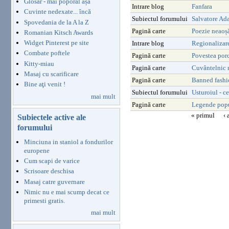
Glosar - mai poporal așa
Intrare blog
Fanfara
Cuvinte nedexate... încă
Subiectul forumului
Salvatore Ad
Spovedania de la A la Z
Pagină carte
Poezie neaoș
Romanian Kitsch Awards
Widget Pinterest pe site
Intrare blog
Regionalizar
Combate poftele
Pagină carte
Povestea por
Kitty-miau
Pagină carte
Cuvântelnic
Masaj cu scarificare
Pagină carte
Banned fashio
Bine aţi venit !
Subiectul forumului
Usturoiul - c
mai mult
Pagină carte
Legende popu
« primul
‹ 
Subiectele active ale
forumului
Minciuna in staniol a fondurilor
europene
Cum scapi de varice
Scrisoare deschisa
Masaj catre guvernare
Nimic nu e mai scump decat ce
primesti gratis.
mai mult